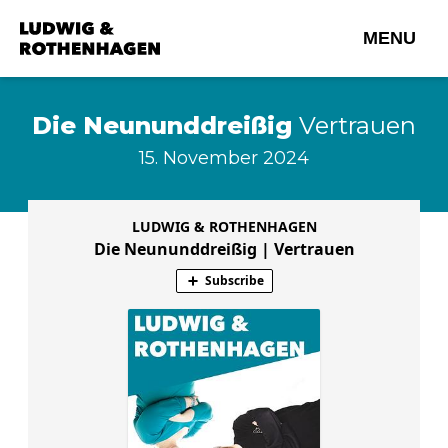
Skip
to
MENU
the
content
Die Neununddreißig
Vertrauen
15. November 2024