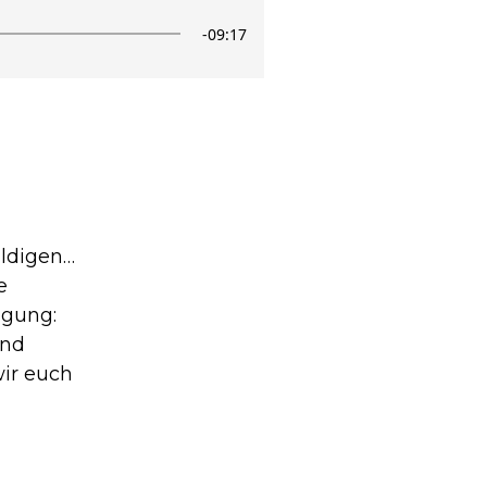
uldigen…
ge
igung:
und
wir euch